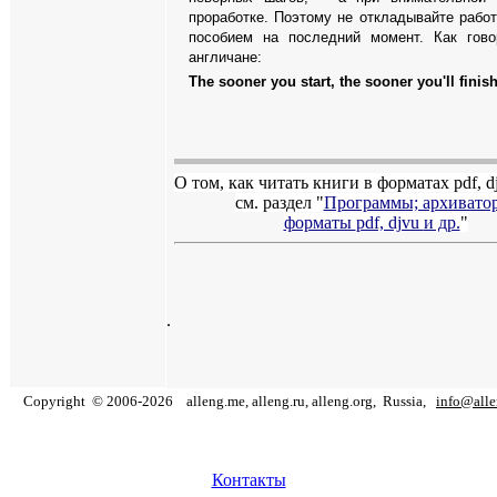
проработке. Поэтому не откладывайте работ
пособием на последний момент. Как гово
англичане:
The sooner you start, the sooner you'll finish
О том, как читать книги в форматах
pdf
,
d
см. раздел "
Программы; архивато
форматы
pdf, djvu
и др.
"
.
Copyright
©
2006
-
2026
alleng.me, alleng.ru, alleng.org,
Russia,
info@all
Контакты