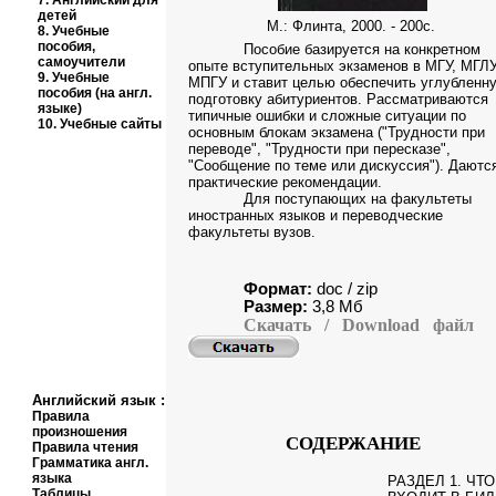
7.
Английский для
детей
М.: Флинта, 2000. - 200с.
8.
Учебные
пособия,
Пособие базируется на конкретном
самоучители
опыте вступительных экзаменов в МГУ, МГЛУ
9.
Учебные
МПГУ и ставит целью обеспечить углубленн
пособия (на англ.
подготовку абитуриентов. Рассматриваются
языке)
типичные ошибки и сложные ситуации по
10.
Учебные сайты
основным блокам экзамена ("Трудности при
переводе", "Трудности при пересказе",
"Сообщение по теме или дискуссия"). Даютс
практические рекомендации.
Для поступающих на факультеты
иностранных языков и переводческие
факультеты вузов.
Формат:
doc / zip
Размер:
3
,
8
Мб
Скачать
/ Download
фай
Английский язык
:
Правила
произношения
СОДЕРЖАНИЕ
Правила чтения
Грамматика англ.
языка
РАЗДЕЛ 1. ЧТО
Таблицы