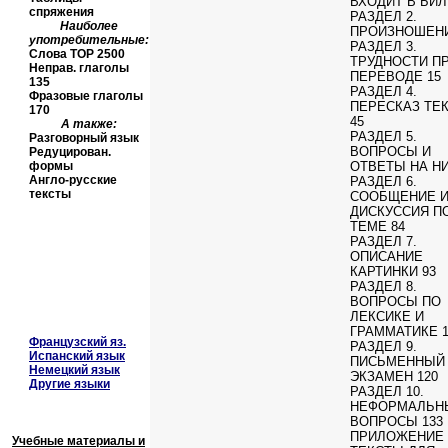
ВХОДИТ В БИЛ
спряжения
РАЗДЕЛ 2.
Наиболее
ПРОИЗНОШЕНИ
употребительные:
РАЗДЕЛ 3.
Слова
TOP
2500
ТРУДНОСТИ П
Неправ. глаголы
ПЕРЕВОДЕ 15
135
РАЗДЕЛ 4.
Фразовые глаголы
ПЕРЕСКАЗ ТЕ
170
45
А также:
РАЗДЕЛ 5.
Разговорный язык
ВОПРОСЫ И
Редуцирован.
формы
ОТВЕТЫ НА НИ
Англо-русские
РАЗДЕЛ 6.
тексты
СООБЩЕНИЕ 
ДИСКУССИЯ П
ТЕМЕ 84
РАЗДЕЛ 7.
ОПИСАНИЕ
КАРТИНКИ 93
РАЗДЕЛ 8.
ВОПРОСЫ ПО
ЛЕКСИКЕ И
ГРАММАТИКЕ 1
Французский яз.
РАЗДЕЛ 9.
Испанский язык
ПИСЬМЕННЫЙ
Немецкий язык
ЭКЗАМЕН 120
Другие языки
РАЗДЕЛ 10.
НЕФОРМАЛЬН
ВОПРОСЫ 133
ПРИЛОЖЕНИЕ 
Учебные материалы и