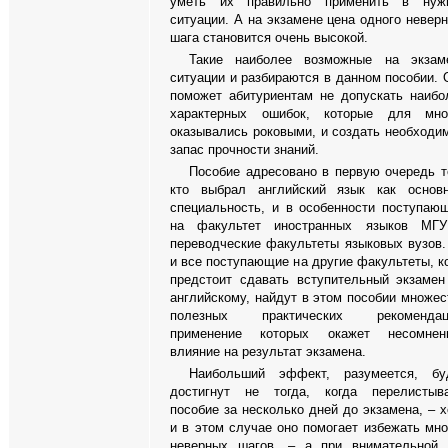
уметь их правильно применить в нуж
ситуации. А на экзамене цена одного неверн
шага становится очень высокой.
Такие наиболее возможные на экзам
ситуации и разбираются в данном пособии. 
поможет абитуриентам не допускать наибо
характерных ошибок, которые для мно
оказывались роковыми, и создать необходи
запас прочности знаний.
Пособие адресовано в первую очередь т
кто выбрал английский язык как основ
специальность, и в особенности поступаю
на факультет иностранных языков МГ
переводческие факультеты языковых вузов.
и все поступающие на другие факультеты, к
предстоит сдавать вступительный экзамен
английскому, найдут в этом пособии множес
полезных практических рекомендац
применение которых окажет несомнен
влияние на результат экзамена.
Наибольший эффект, разумеется, бу
достигнут не тогда, когда перелистыв
пособие за несколько дней до экзамена, – х
и в этом случае оно помогает избежать мно
неверных шагов, – а при внимательной 