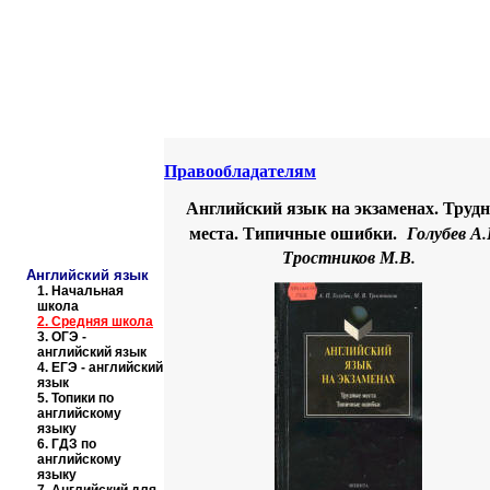
Educational resources of the Internet
-
English
.
Образовательные ресурсы Интернета
-
Английский язык.
Главная страница
(Содержание)
Правообладателям
Английский язык на экзаменах. Труд
места. Типичные ошибки.
Голубев А.
Тростников М.В.
Английский язык
1.
Начальная
школа
2.
Средняя школа
3.
ОГЭ -
английский язык
4.
ЕГЭ - английский
язык
5.
Топики по
английскому
языку
6.
ГДЗ по
английскому
языку