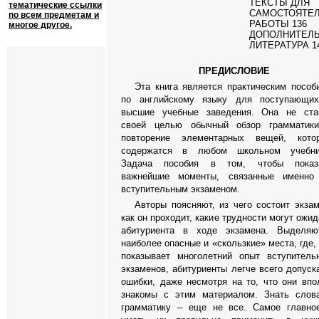
ТЕКСТЫ ДЛЯ
тематические ссылки
САМОСТОЯТЕ
по всем предметам и
РАБОТЫ 136
многое другое.
ДОПОЛНИТЕЛ
ЛИТЕРАТУРА 1
ПРЕДИСЛОВИЕ
Эта книга является практическим пособ
по английскому языку для поступающи
высшие учебные заведения. Она не ста
своей целью обычный обзор грамматик
повторение элементарных вещей, кото
содержатся в любом школьном учебни
Задача пособия в том, чтобы показ
важнейшие моменты, связанные именно
вступительным экзаменом.
Авторы поясняют, из чего состоит экзам
как он проходит, какие трудности могут ожид
абитуриента в ходе экзамена. Выделяю
наиболее опасные и «скользкие» места, где, 
показывает многолетний опыт вступитель
экзаменов, абитуриенты легче всего допуск
ошибки, даже несмотря на то, что они впо
знакомы с этим материалом. Знать слов
грамматику – еще не все. Самое главно