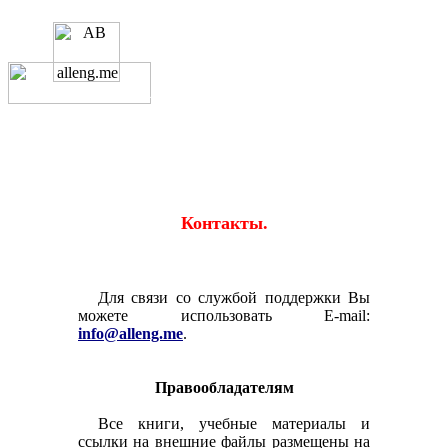
Educational resources of the Internet
for
scholars and students.
Образовательные
ресурсы Интернета
-
школьникам и студентам.
Главная страница
(Содержание)
Контакты.
Для связи со службой поддержки Вы
можете использовать E-mail:
info@alleng.me
.
Правообладателям
Все книги, учебные материалы и
ссылки на внешние файлы размещены на