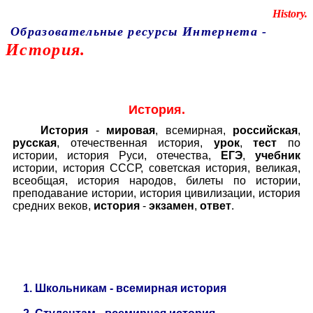
Educational resources of the Internet
-
History.
Образовательные ресурсы Интернета
-
История.
Главная страница
(Содержание)
История.
История
-
мировая
, всемирная,
российская
,
русская
, отечественная история,
урок
,
тест
по
истории, история Руси, отечества,
ЕГЭ
,
учебник
истории, история СССР, советская история, великая,
всеобщая, история народов, билеты по истории,
преподавание истории, история цивилизации, история
средних веков,
история
-
экзамен
,
ответ
.
1
.
Школьникам - всемирная история