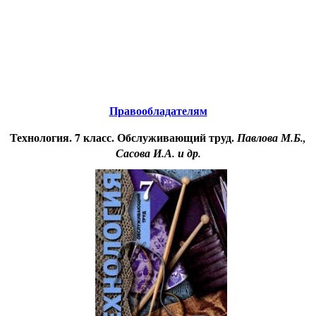
Educational resources of the Internet
to scholars.
Образовательные ресурсы Интернета
.
школьникам
Главная страница
(Содержание)
Правообладателям
Технология. 7 класс. Обслуживающий труд.
Павлова М.Б.,
Сасова И.А. и др.