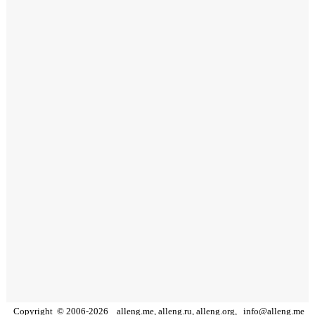
Copyright
©
2006
-
2026
alleng.me, alleng.ru, alleng.org,
info@alleng.me