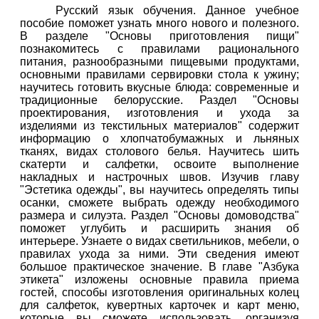
Русский язык обучения. Данное учебное
пособие поможет узнать много нового и полезного.
В разделе "Основы приготовления пищи"
познакомитесь с правилами рационального
питания, разнообразными пищевыми продуктами,
основными правилами сервировки стола к ужину;
научитесь готовить вкусные блюда: современные и
традиционные белорусские. Раздел "Основы
проектирования, изготовления и ухода за
изделиями из текстильных материалов" содержит
информацию о хлопчатобумажных и льняных
тканях, видах столового белья. Научитесь шить
скатерти и салфетки, освоите выполнение
накладных и настрочных швов. Изучив главу
"Эстетика одежды", вы научитесь определять типы
осанки, сможете выбрать одежду необходимого
размера и силуэта. Раздел "Основы домоводства"
поможет углубить и расширить знания об
интерьере. Узнаете о видах светильников, мебели, о
правилах ухода за ними. Эти сведения имеют
большое практическое значение. В главе "Азбука
этикета" изложены основные правила приема
гостей, способы изготовления оригинальных колец
для салфеток, кувертных карточек и карт меню,
которые вы сможете использовать, организуя