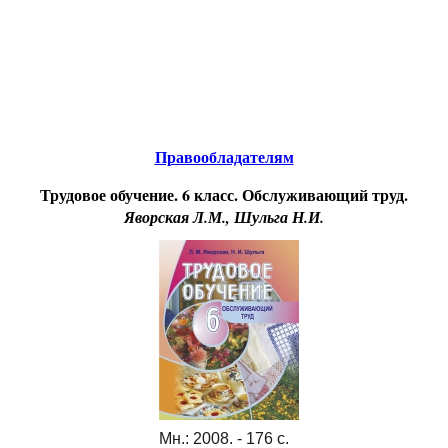
Educational resources of the Internet
to scholars.
Образовательные ресурсы Интернета
.
школьникам
Главная страница
(Содержание)
Правообладателям
Трудовое обучение. 6 класс. Обслуживающий труд.
Яворская Л.М., Шульга Н.И.
Мн.: 2008. - 176 с.